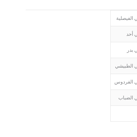
 الفيصلية
 أحد
 بدر
 الطبيشي
 الفردوس
 الضباب